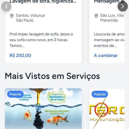
Lavagem de sofá, higienização sofá, Impermeabilização
Santos
,
Voturua
São Luis
,
Vila e
São Paulo
Maranhão
Prot imper lavagem de sofá, deixe o
Loucuras de amor, 
seu sofá como novo, em 2 horas.
mensagem ao vivo. 
Temos...
eventos de...
R$ 250,00
A combinar
Mais Vistos em Serviços
Popular
Popular