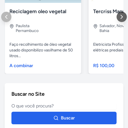
Reciclagem oleo vegetal
Paulista
Salvador
,
Nova B
Pernambuco
Bahia
Faço recolhimento de óleo vegetal
Eletricista Profissi
usado disponibilizo vasilhame de 50
elétricas prediais e 
litros...
A combinar
R$ 100,00
Buscar no Site
Buscar