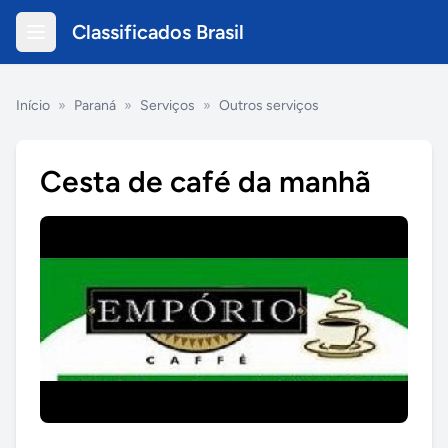
Classificados Brasil
Início
»
Paraná
»
Serviços
»
Outros serviços
Cesta de café da manhã