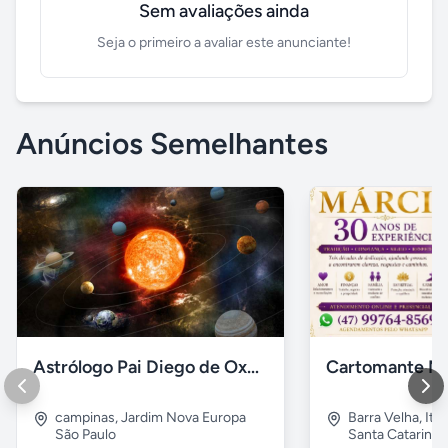
Sem avaliações ainda
Seja o primeiro a avaliar este anunciante!
Anúncios Semelhantes
Astrólogo Pai Diego de Oxum
Cartomante Ma
campinas
,
Jardim Nova Europa
Barra Velha
,
Ita
São Paulo
Santa Catarina