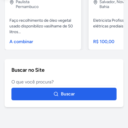
Paulista
Salvador
,
Nova B
Pernambuco
Bahia
Faço recolhimento de óleo vegetal
Eletricista Profissi
usado disponibilizo vasilhame de 50
elétricas prediais e 
litros...
A combinar
R$ 100,00
Buscar no Site
Buscar