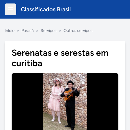
Classificados Brasil
Início
»
Paraná
»
Serviços
»
Outros serviços
Serenatas e serestas em
curitiba