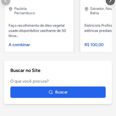
Paulista
Salvador
,
Nova B
Pernambuco
Bahia
Faço recolhimento de óleo vegetal
Eletricista Profissi
usado disponibilizo vasilhame de 50
elétricas prediais e 
litros...
A combinar
R$ 100,00
Buscar no Site
Buscar