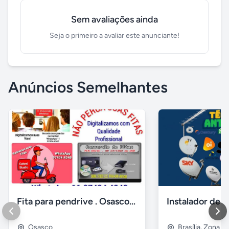
Sem avaliações ainda
Seja o primeiro a avaliar este anunciante!
Anúncios Semelhantes
Fita para pendrive . Osasco e região
Osasco
Brasília
,
Zona Cí