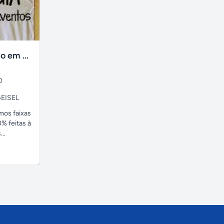
faixas no tecido em ate 24H
O
EISEL
amos faixas
% feitas à
..