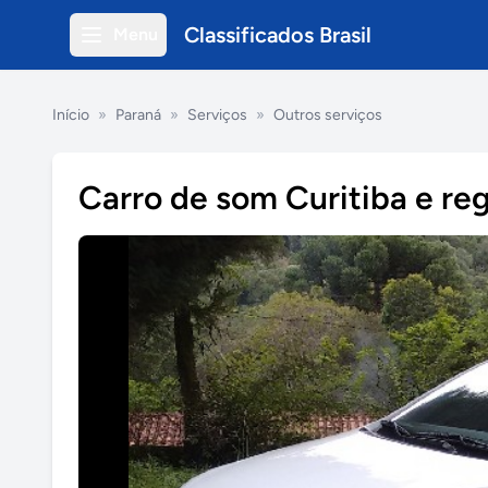
Classificados Brasil
Menu
Início
»
Paraná
»
Serviços
»
Outros serviços
Carro de som Curitiba e re