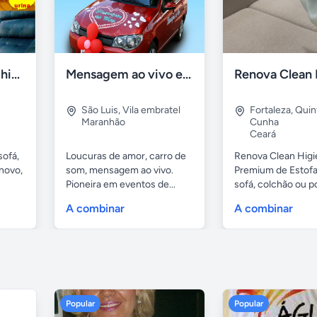
Lavagem de sofá, higienização sofá, Impermeabilização
Mensagem ao vivo em carro de som
São Luis
,
Vila embratel
Fortaleza
,
Quin
Maranhão
Cunha
Ceará
sofá,
Loucuras de amor, carro de
Renova Clean Higi
novo,
som, mensagem ao vivo.
Premium de Estof
Pioneira em eventos de...
sofá, colchão ou po
A combinar
A combinar
Popular
Popular