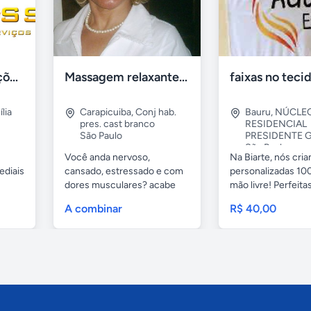
Tercriss Manutenções e Serviços
Massagem relaxante- terapeutica e depilação
lia
Carapicuiba
,
Conj hab.
Bauru
,
NÚCLE
pres. cast branco
RESIDENCIAL
São Paulo
PRESIDENTE G
São Paulo
Você anda nervoso,
Na Biarte, nós cri
ediais
cansado, estressado e com
personalizadas 100
dores musculares? acabe
mão livre! Perfeitas.
com esses...
A combinar
R$ 40,00