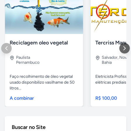
Reciclagem oleo vegetal
Paulista
Salvador
,
Nova B
Pernambuco
Bahia
Faço recolhimento de óleo vegetal
Eletricista Profissi
usado disponibilizo vasilhame de 50
elétricas prediais e 
litros...
A combinar
R$ 100,00
Buscar no Site