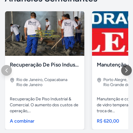
Recuperação De Piso Industrial Garagens Galpões Quadras
Rio de Janeiro
,
Copacabana
Porto Alegre
,
Lo
Rio de Janeiro
Rio Grande do S
Recuperação De Piso Industrial &
Manutenção e conc
Comercial. O aumento dos custos de
de vidro temperado
operação,...
troca de...
A combinar
R$ 620,00