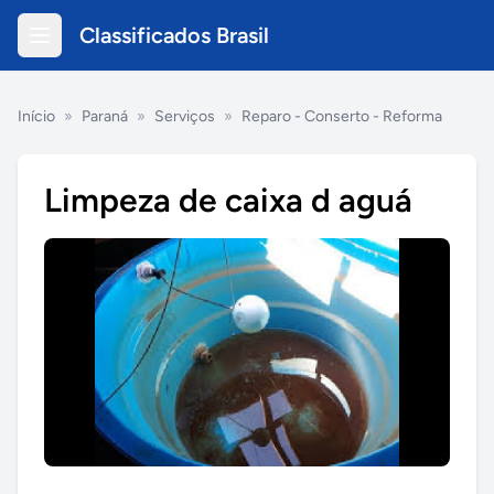
Classificados Brasil
Início
»
Paraná
»
Serviços
»
Reparo - Conserto - Reforma
Limpeza de caixa d aguá