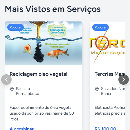
Mais Vistos em Serviços
Popular
Popular
Reciclagem oleo vegetal
Paulista
Salvador
,
Nova B
Pernambuco
Bahia
Faço recolhimento de óleo vegetal
Eletricista Profissi
usado disponibilizo vasilhame de 50
elétricas prediais e 
litros...
A combinar
R$ 100,00