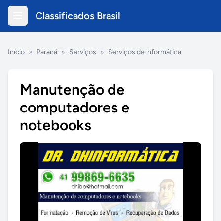
Classificados Brasil
Início
»
Paraná
»
Serviços
»
Serviços de informática
Manutenção de
computadores e
notebooks