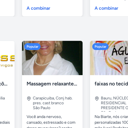
A combinar
A combinar
Popular
Popular
Tercriss Manutenções e Serviços
Massagem relaxante- terapeutica e depilação
lia
Carapicuiba
,
Conj hab.
Bauru
,
NÚCLE
pres. cast branco
RESIDENCIAL
São Paulo
PRESIDENTE G
São Paulo
Você anda nervoso,
Na Biarte, nós cri
ediais
cansado, estressado e com
personalizadas 100