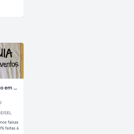
R$ 620,00
A combinar
faixas no tecido em ate 24H
O
EISEL
amos faixas
% feitas à