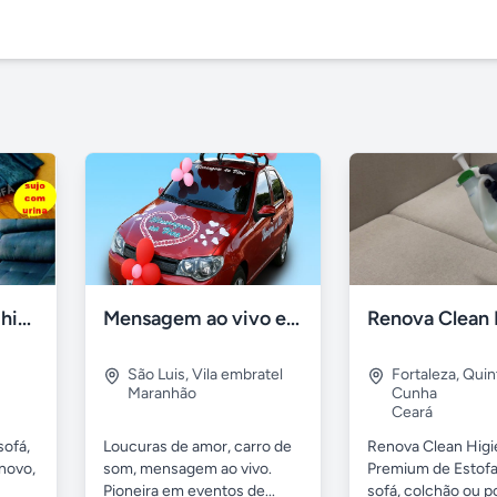
Lavagem de sofá, higienização sofá, Impermeabilização
Mensagem ao vivo em carro de som
São Luis
,
Vila embratel
Fortaleza
,
Quin
Maranhão
Cunha
Ceará
sofá,
Loucuras de amor, carro de
Renova Clean Higi
novo,
som, mensagem ao vivo.
Premium de Estof
Pioneira em eventos de...
sofá, colchão ou po