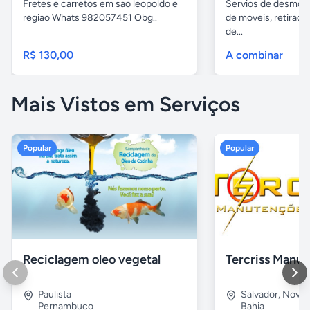
Fretes e carretos em sao leopoldo e
Servios de desmobil
regiao Whats 982057451 Obg..
de moveis, retirada
de...
R$ 130,00
A combinar
Mais Vistos em Serviços
Popular
Popular
Reciclagem oleo vegetal
Paulista
Salvador
,
Nova B
Pernambuco
Bahia