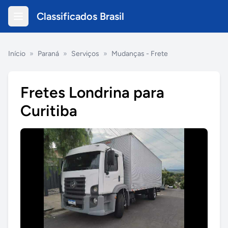
Classificados Brasil
Início
»
Paraná
»
Serviços
»
Mudanças - Frete
Fretes Londrina para
Curitiba