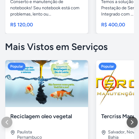
Conserto e manutenção de
Temos a solução pa
notebooks! Seu notebook está com
Prestação de Servi
problemas, lento ou...
Integrado com ...
R$ 120,00
R$ 400,00
Mais Vistos em Serviços
Popular
Popular
Reciclagem oleo vegetal
Paulista
Salvador
,
Nova B
Pernambuco
Bahia