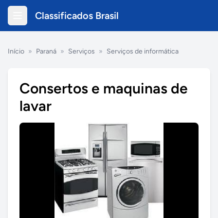
Classificados Brasil
Início
»
Paraná
»
Serviços
»
Serviços de informática
Consertos e maquinas de
lavar