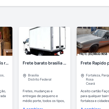
Retirada de moveis residênciais e indústriais
Frete barato brasilia df
pos
,
Brasilia
Fortaleza
,
Parq
Distrito Federal
Rosa
Ceará
ção,
Fretes, mudanças e
Aceito cartão Faço
rada
entregas de pequeno e
para qualquer bair
médio porte, todos os tipos,
fortaleza e cidades.
muito...