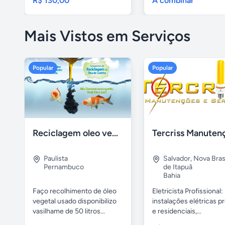
R$ 130,00
A combinar
Mais Vistos em Serviços
Popular
Popular
Reciclagem oleo vegetal
Paulista
Salvador
,
Nova Brasí
Pernambuco
de Itapuã
Bahia
Faço recolhimento de óleo
Eletricista Profissional:
vegetal usado disponibilizo
instalações elétricas pr
vasilhame de 50 litros...
e residenciais,...