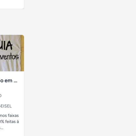
A combinar
A combinar
faixas no tecido em ate 24H
O
EISEL
amos faixas
% feitas à
..