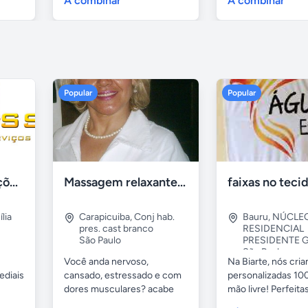
A combinar
A combinar
Popular
Popular
Tercriss Manutenções e Serviços
Massagem relaxante- terapeutica e depilação
lia
Carapicuiba
,
Conj hab.
Bauru
,
NÚCLE
pres. cast branco
RESIDENCIAL
São Paulo
PRESIDENTE G
São Paulo
Você anda nervoso,
Na Biarte, nós cri
ediais
cansado, estressado e com
personalizadas 100
dores musculares? acabe
mão livre! Perfeitas.
com esses...