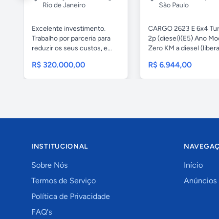
Rio de Janeiro
São Paulo
Excelente investimento.
CARGO 2623 E 6x4 Tu
Trabalho por parceria para
2p (diesel)(E5) Ano Mo
reduzir os seus custos, e...
Zero KM a diesel (libera
R$ 320.000,00
R$ 6.944,00
INSTITUCIONAL
NAVEGA
Sobre Nós
Início
Termos de Serviço
Anúncios
Política de Privacidade
FAQ's