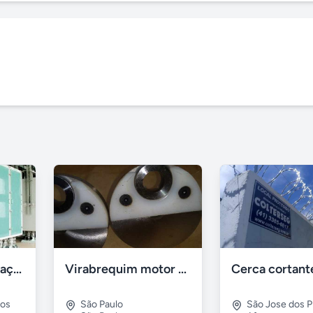
Hastes de sustentação para Plansichters
Virabrequim motor de kart - MRA1
pos
São Paulo
São Jose dos P