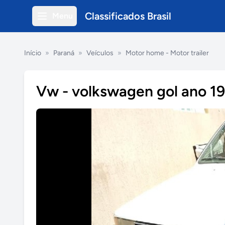
Classificados Brasil
Menu
Início
»
Paraná
»
Veículos
»
Motor home - Motor trailer
Vw - volkswagen gol ano 1