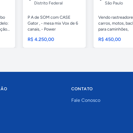
Distrito Federal
São Paulo
rbo
P A de SOM com CASE
Vendo rastreadore
delo:
Gator , - mesa mix Vox de 6
carros, motos, bac
ção...
canais, - Power
para caminhões,
MICROLOGIC...
R$ 4.250,00
R$ 450,00
ÇÃO
CONTATO
Fale Conosco