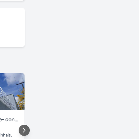
Cerca cortante- concertina- ouriço
Mini guindaste MGT 80
inhais
,
Sapucaia do Sul
,
Piatini
Sorocaba