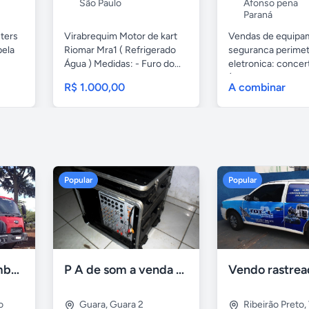
São Paulo
Afonso pena
Paraná
hters
Virabrequim Motor de kart
Vendas de equipa
pela
Riomar Mra1 ( Refrigerado
seguranca perimet
Água ) Medidas: - Furo do...
eletronica: concer
(cerca...
R$ 1.000,00
A combinar
Popular
Popular
Ford Cargo caçamba 2623 e 6x4 turbo 2p diesel 2015
P A de som a venda - brasilia
o
Guara
,
Guara 2
Ribeirão Preto
,