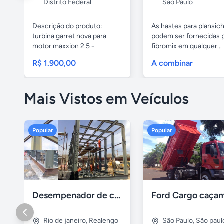
Distrito Federal
São Paulo
Descrição do produto:
As hastes para plansic
turbina garret nova para
podem ser fornecidas 
motor maxxion 2.5 -
fibromix em qualquer...
mercedes...
R$ 1.900,00
A combinar
Mais Vistos em Veículos
Popular
Popular
Desempenador de chassi e caçambas basculantes
Rio de janeiro
,
Realengo
São Paulo
,
São paul