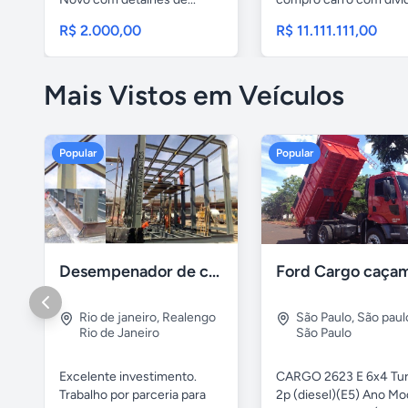
compro carro...
R$ 2.000,00
R$ 11.111.111,00
Mais Vistos em Veículos
Popular
Popular
Desempenador de chassi e caçambas basculantes
Rio de janeiro
,
Realengo
São Paulo
,
São paul
Rio de Janeiro
São Paulo
Excelente investimento.
CARGO 2623 E 6x4 Tu
Trabalho por parceria para
2p (diesel)(E5) Ano Mo