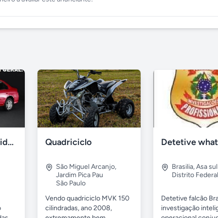
Compro carro batido em brasília
Quadriciclo
São Miguel Arcanjo
,
Brasilia
,
Asa sul
Jardim Pica Pau
Distrito Federa
São Paulo
Vendo quadriciclo MVK 150
Detetive falcão Bra
o
cilindradas, ano 2008,
investigação inteli
das
extremamente bem
operacional conjug