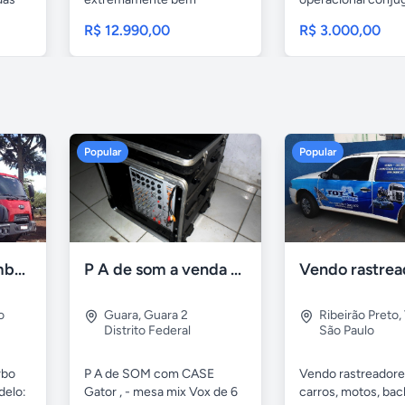
conservado e...
dossiês...
R$ 12.990,00
R$ 3.000,00
Popular
Popular
Ford Cargo caçamba 2623 e 6x4 turbo 2p diesel 2015
P A de som a venda - brasilia
o
Guara
,
Guara 2
Ribeirão Preto
,
Distrito Federal
São Paulo
rbo
P A de SOM com CASE
Vendo rastreadore
delo:
Gator , - mesa mix Vox de 6
carros, motos, bac