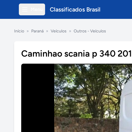
Classificados Brasil
Menu
Início
»
Paraná
»
Veículos
»
Outros - Veículos
Caminhao scania p 340 20