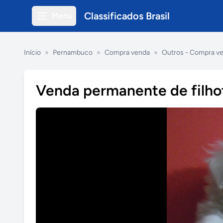
Classificados Brasil
Menu
Início
»
Pernambuco
»
Compra venda
»
Outros - Compra v
Venda permanente de filho