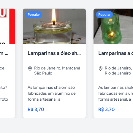
Popular
Popular
Compro tv led com defeito
Lamparinas a óleo shalom
rce
Rio de Janeiro
,
Maracanã
Rio de Janeiro
,
São Paulo
Rio de Janeiro
ito?
As lamparinas shalom são
As lamparinas sha
1
fabricadas em alumínio de
fabricadas em alum
foto
forma artesanal, a
forma artesanal, a
embalagem...
embalagem...
R$ 3,70
R$ 3,70