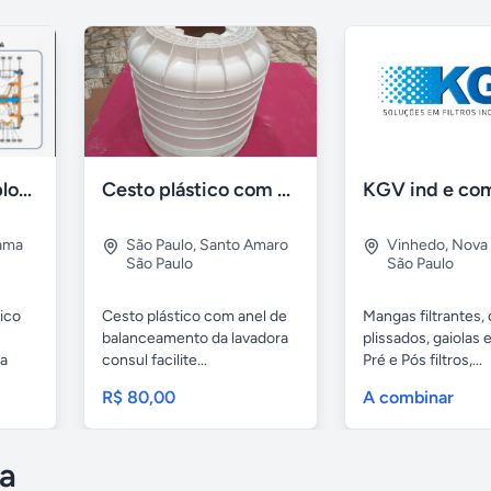
Manual - Vista explodida - Talhas MUNCK
Cesto plástico com anel de balanceamento da lavadora consul
ama
São Paulo
,
Santo Amaro
Vinhedo
,
Nova
São Paulo
São Paulo
ico
Cesto plástico com anel de
Mangas filtrantes,
balanceamento da lavadora
plissados, gaiolas e
ra
consul facilite...
Pré e Pós filtros,...
R$ 80,00
A combinar
a