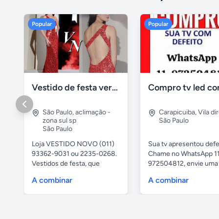
Popular
Popular
Vestido de festa vermelho com brilho e pedraria
São Paulo
,
aclimação -
Carapicuiba
,
Vila di
zona sul sp
São Paulo
São Paulo
Loja VESTIDO NOVO (011)
Sua tv apresentou defe
93362-9031 ou 2235-0268.
Chame no WhatsApp 1
Vestidos de festa, que
972504812, envie uma 
vestem...
da...
A combinar
A combinar