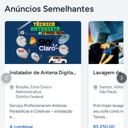
Anúncios Semelhantes
Instalador de Antena Digital em Brasília
Brasília
,
Zona Cívico-
Santos
,
Voturu
Administrativa
São Paulo
Distrito Federal
Serviço Profissional em Antenas
Prot imper lavagem 
Parabólicas e Coletivas – instalação
seu sofá como novo
e...
Temos...
A combinar
R$ 250,00