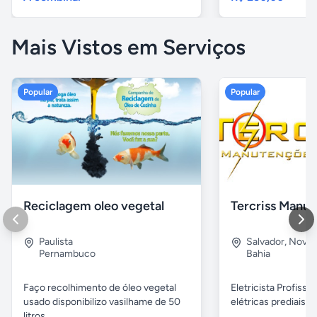
Mais Vistos em Serviços
Popular
Popular
Reciclagem oleo vegetal
Paulista
Salvador
,
Nova B
Pernambuco
Bahia
Faço recolhimento de óleo vegetal
Eletricista Profissi
usado disponibilizo vasilhame de 50
elétricas prediais e 
litros...