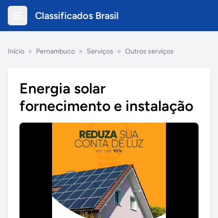
Classificados Brasil
Início
»
Pernambuco
»
Serviços
»
Outros serviços
Energia solar
fornecimento e instalação