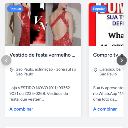
Popular
Popular
Vestido de festa vermelho com brilho e pedraria
Compro tv led
São Paulo
,
aclimação - zona sul sp
Carapicuiba
,
Vil
São Paulo
São Paulo
Loja VESTIDO NOVO (011) 93362-
Sua tv apresentou
9031 ou 2235-0268. Vestidos de
no WhatsApp 11 97
festa, que vestem...
uma foto da...
A combinar
A combinar