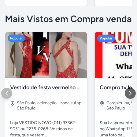
Mais Vistos em Compra venda
Popular
Popular
Vestido de festa vermelho com brilho e pedraria
Compro tv led
São Paulo
,
aclimação - zona sul sp
Carapicuiba
,
Vil
São Paulo
São Paulo
Loja VESTIDO NOVO (011) 93362-
Sua tv apresentou
9031 ou 2235-0268. Vestidos de
no WhatsApp 11 97
festa, que vestem...
uma foto da...