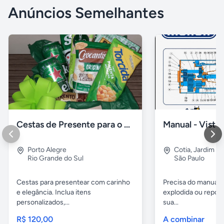
Anúncios Semelhantes
Cestas de Presente para o Dia dos Pais
Porto Alegre
Cotia
,
Jardim A
Rio Grande do Sul
São Paulo
Cestas para presentear com carinho
Precisa do manual t
e elegância. Inclua itens
explodida ou repos
personalizados,...
sua...
R$ 120,00
A combinar