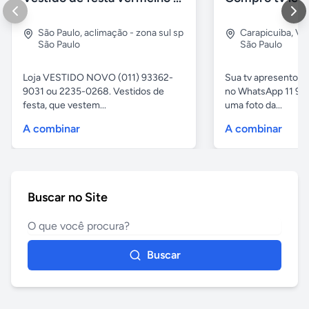
São Paulo
,
aclimação - zona sul sp
Carapicuiba
,
Vil
São Paulo
São Paulo
Loja VESTIDO NOVO (011) 93362-
Sua tv apresentou
9031 ou 2235-0268. Vestidos de
no WhatsApp 11 97
festa, que vestem...
uma foto da...
A combinar
A combinar
Buscar no Site
Buscar