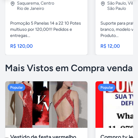
Saquarema
,
Centro
São Paulo
,
Vila 
Rio de Janeiro
São Paulo
Promoção 5 Panelas 14 a 22 10 Potes
Suporte para pratel
multiuso por 120,00!!! Pedidos e
branco, modelo ver
entregas...
Produto...
R$ 120,00
R$ 12,00
Mais Vistos em Compra venda
Popular
Popular
Vestido de festa vermelho com brilho e pedraria
Compro tv led