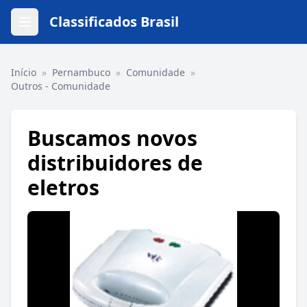
Classificados Brasil
Início
»
Pernambuco
»
Comunidade
»
Outros - Comunidade
Buscamos novos
distribuidores de
eletros