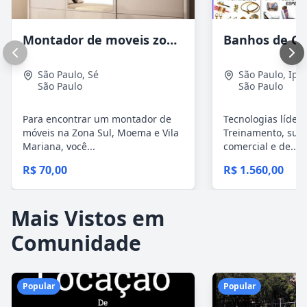
Montador de moveis zona sul moema, vila mariana
São Paulo
,
Sé
São Paulo
,
Ipi
São Paulo
São Paulo
Para encontrar um montador de
Tecnologias líder
móveis na Zona Sul, Moema e Vila
Treinamento, supo
Mariana, você...
comercial e de...
R$ 70,00
R$ 1.560,00
Mais Vistos em
Comunidade
Popular
Popular