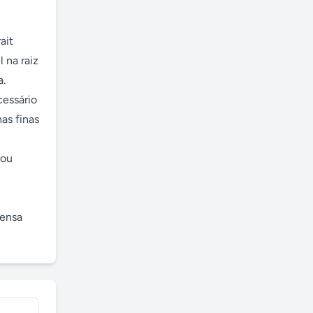
it 
na raiz 
. 
essário 
s finas 
ou 
ensa 