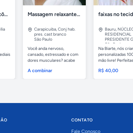
Tercriss Manutenções e Serviços
Massagem relaxante- terapeutica e depilação
lia
Carapicuiba
,
Conj hab.
Bauru
,
NÚCLE
pres. cast branco
RESIDENCIAL
São Paulo
PRESIDENTE G
São Paulo
Você anda nervoso,
Na Biarte, nós cri
ediais
cansado, estressado e com
personalizadas 100
dores musculares? acabe
mão livre! Perfeitas.
com esses...
A combinar
R$ 40,00
ÇÃO
CONTATO
Fale Conosco