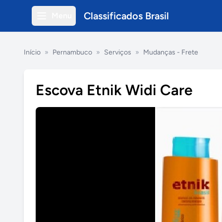
Classificados Brasil
Menu
Início
»
Pernambuco
»
Serviços
»
Mudanças - Frete
Escova Etnik Widi Care