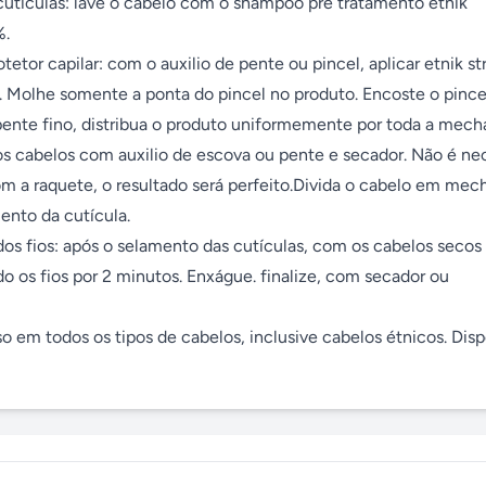
cutículas: lave o cabelo com o shampoo pré tratamento étnik 
 

tetor capilar: com o auxilio de pente ou pincel, aplicar etnik stra
Molhe somente a ponta do pincel no produto. Encoste o pincel 
nte fino, distribua o produto uniformemente por toda a mecha
 cabelos com auxilio de escova ou pente e secador. Não é nec
m a raquete, o resultado será perfeito.Divida o cabelo em mecha
ento da cutícula. 

s fios: após o selamento das cutículas, com os cabelos secos 
 os fios por 2 minutos. Enxágue. finalize, com secador ou 
o em todos os tipos de cabelos, inclusive cabelos étnicos. Disp