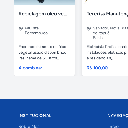
Reciclagem oleo vegetal
Paulista
Salvador
,
Nova Brasí
Pernambuco
de Itapuã
Bahia
Faço recolhimento de óleo
Eletricista Profissional:
vegetal usado disponibilizo
instalações elétricas pr
vasilhame de 50 litros...
e residenciais,...
A combinar
R$ 100,00
INSTITUCIONAL
NAVEGA
Sobre Nós
Início