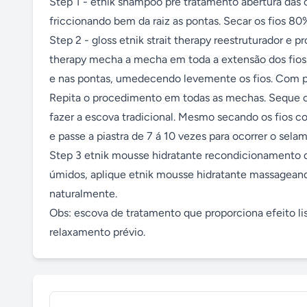
Step 1 - etnik shampoo pré tratamento abertura das 
friccionando bem da raiz as pontas. Secar os fios 80%.
Step 2 - gloss etnik strait therapy reestruturador e pro
therapy mecha a mecha em toda a extensão dos fios. 
e nas pontas, umedecendo levemente os fios. Com pe
Repita o procedimento em todas as mechas. Seque os
fazer a escova tradicional. Mesmo secando os fios co
e passe a piastra de 7 á 10 vezes para ocorrer o selam
Step 3 etnik mousse hidratante recondicionamento do
úmidos, aplique etnik mousse hidratante massageando
naturalmente. 

Obs: escova de tratamento que proporciona efeito lis
relaxamento prévio.