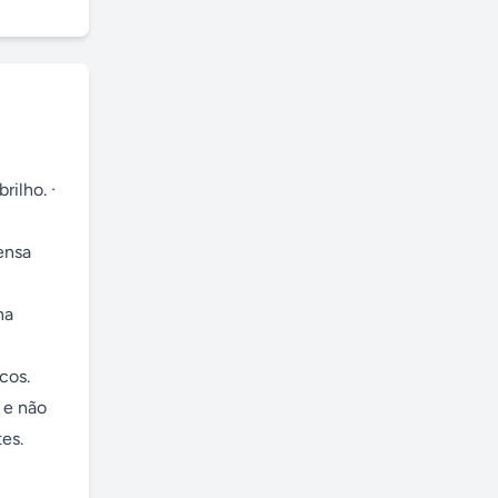
ilho. · 
nsa 
a 
os. 

e não 
s. 
