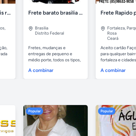
Retirada de moveis residênciais e indústriais
Frete barato brasilia df
pos
,
Brasilia
Fortaleza
,
Parq
Distrito Federal
Rosa
Ceará
ção,
Fretes, mudanças e
Aceito cartão Faço
rada
entregas de pequeno e
para qualquer bair
médio porte, todos os tipos,
fortaleza e cidades.
muito...
A combinar
A combinar
Popular
Popular