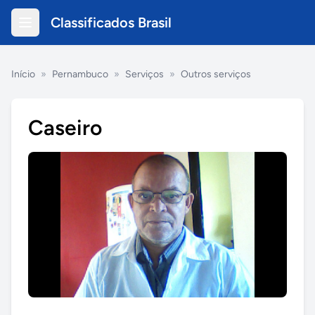
Classificados Brasil
Início
»
Pernambuco
»
Serviços
»
Outros serviços
Caseiro