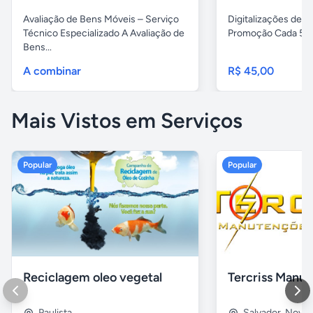
Avaliação de Bens Móveis – Serviço
Digitalizações de fi
Técnico Especializado A Avaliação de
Promoção Cada 5 fita
Bens...
A combinar
R$ 45,00
Mais Vistos em Serviços
Popular
Popular
Reciclagem oleo vegetal
Paulista
Salvador
,
Nova B