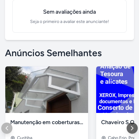
Sem avaliações ainda
Seja o primeiro a avaliar este anunciante!
Anúncios Semelhantes
Manutenção em coberturas de vidro e policarbonato
Curitiba
Cabo Frio
,
Porto