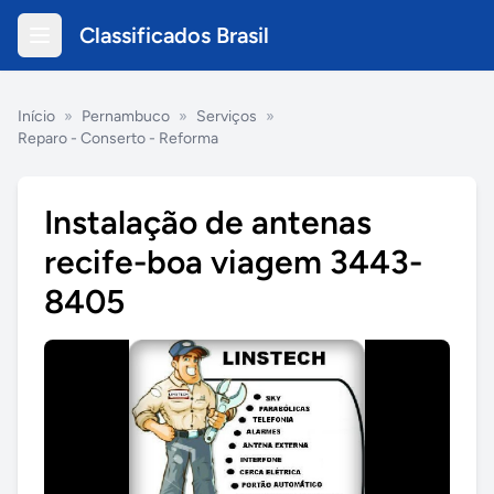
Classificados Brasil
Início
»
Pernambuco
»
Serviços
»
Reparo - Conserto - Reforma
Instalação de antenas
recife-boa viagem 3443-
8405