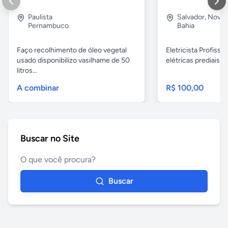
Paulista
Salvador
,
Nova B
Pernambuco
Bahia
Faço recolhimento de óleo vegetal
Eletricista Profissi
usado disponibilizo vasilhame de 50
elétricas prediais e 
litros...
A combinar
R$ 100,00
Buscar no Site
Buscar