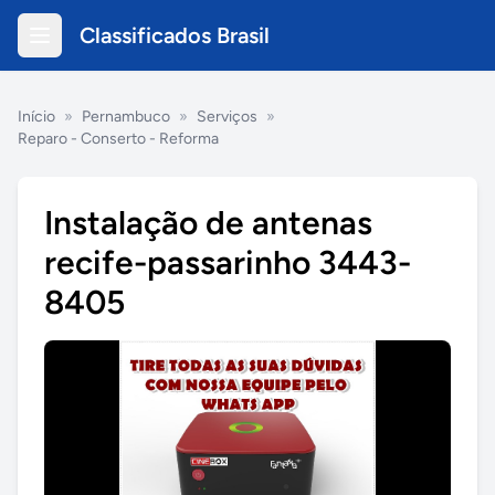
Classificados Brasil
Início
»
Pernambuco
»
Serviços
»
Reparo - Conserto - Reforma
Instalação de antenas
recife-passarinho 3443-
8405