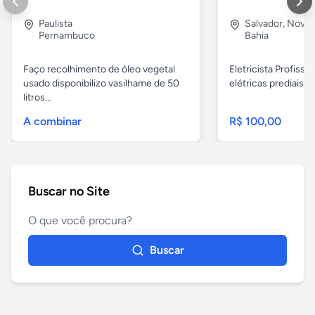
Paulista
Salvador
,
Nova B
Pernambuco
Bahia
Faço recolhimento de óleo vegetal
Eletricista Profissi
usado disponibilizo vasilhame de 50
elétricas prediais e 
litros...
A combinar
R$ 100,00
Buscar no Site
Buscar