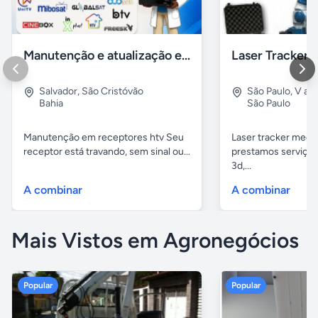
Manutenção e atualização em receptores Htv em Salvador Ba
Salvador
,
São Cristóvão
São Paulo
,
V alp
Bahia
São Paulo
Manutenção em receptores htv Seu
Laser tracker mediç
receptor está travando, sem sinal ou...
prestamos serviços
3d,...
A combinar
A combinar
Mais Vistos em Agronegócios
Popular
Popular