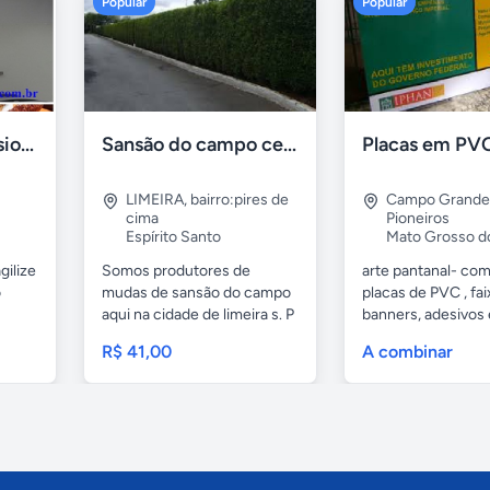
Popular
Popular
Formadora profissional carne
Sansão do campo cerca viva por 0,65 á muda
LIMEIRA
,
bairro:pires de
Campo Grande
cima
Pioneiros
Espírito Santo
Mato Grosso d
gilize
Somos produtores de
arte pantanal- com.
o
mudas de sansão do campo
placas de PVC , fai
aqui na cidade de limeira s. P
banners, adesivos
e...
geral,...
R$ 41,00
A combinar