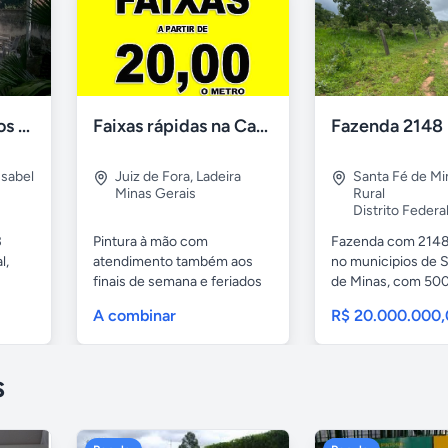
CHÁCARA Quartos Suíte Árvores Frutíferas, "É Ver e Comprar".
Faixas rápidas na Casa das Faixas JF
Isabel
Juiz de Fora
,
Ladeira
Santa Fé de Mi
Minas Gerais
Rural
Distrito Federa
3
Pintura à mão com
Fazenda com 2148
l,
atendimento também aos
no municipios de 
finais de semana e feriados
de Minas, com 500 
32...
A combinar
R$ 20.000.000
s