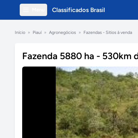
Classificados Brasil
Menu
Início
»
Piauí
»
Agronegócios
»
Fazendas - Sitios à venda
Fazenda 5880 ha - 530km d