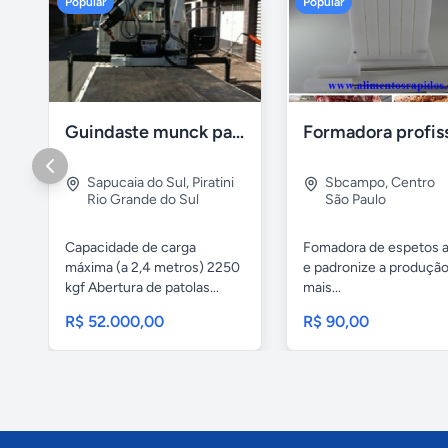
Popular
Popular
Guindaste munck para 2 toneladas
Sapucaia do Sul
,
Piratini
Sbcampo
,
Centro
Rio Grande do Sul
São Paulo
Capacidade de carga
Fomadora de espetos a
máxima (a 2,4 metros) 2250
e padronize a produçã
kgf Abertura de patolas...
mais...
R$ 52.000,00
R$ 90,00