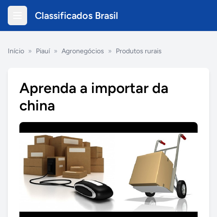
Classificados Brasil
Início
»
Piauí
»
Agronegócios
»
Produtos rurais
Aprenda a importar da
china