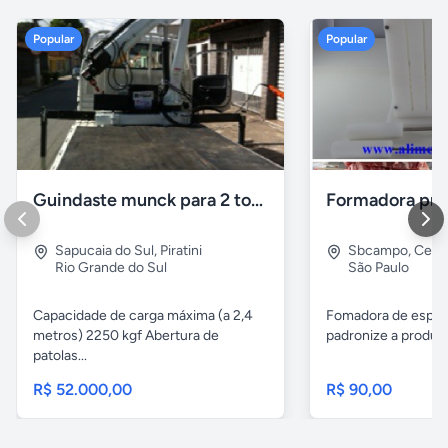
Popular
Popular
Guindaste munck para 2 toneladas
Sapucaia do Sul
,
Piratini
Sbcampo
,
Cent
Rio Grande do Sul
São Paulo
Capacidade de carga máxima (a 2,4
Fomadora de espeto
metros) 2250 kgf Abertura de
padronize a produçã
patolas...
R$ 52.000,00
R$ 90,00