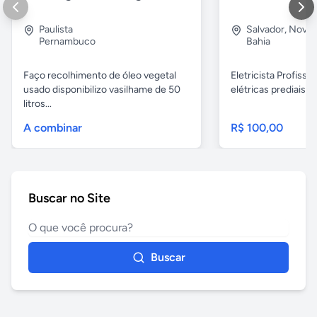
Paulista
Salvador
,
Nova B
Pernambuco
Bahia
Faço recolhimento de óleo vegetal
Eletricista Profissi
usado disponibilizo vasilhame de 50
elétricas prediais e 
litros...
A combinar
R$ 100,00
Buscar no Site
Buscar