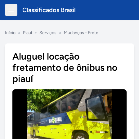
Classificados Brasil
Início
»
Piauí
»
Serviços
»
Mudanças - Frete
Aluguel locação
fretamento de ônibus no
piauí