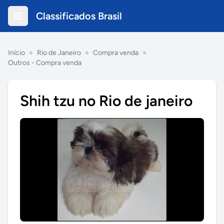
Classificados Brasil
Início
»
Rio de Janeiro
»
Compra venda
»
Outros - Compra venda
Shih tzu no Rio de janeiro