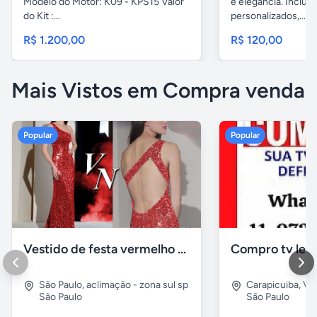
Modelo do Motor: K09 - KPS15 Valor
e elegância. Inclua 
do Kit :...
personalizados,...
R$ 1.200,00
R$ 120,00
Mais Vistos em Compra venda
Popular
Popular
Vestido de festa vermelho com brilho e pedraria
Compro tv led
São Paulo
,
aclimação - zona sul sp
Carapicuiba
,
Vil
São Paulo
São Paulo