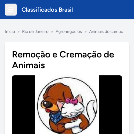
Classificados Brasil
Início
»
Rio de Janeiro
»
Agronegócios
»
Animais do campo
Remoção e Cremação de
Animais