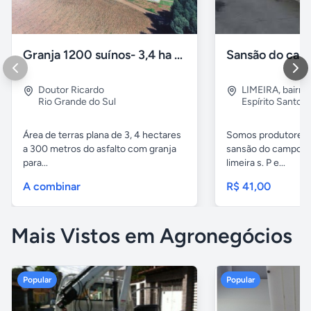
Granja 1200 suínos- 3,4 ha Doutor Ricardo/RS
Doutor Ricardo
LIMEIRA
,
bairro
Rio Grande do Sul
Espírito Santo
Área de terras plana de 3, 4 hectares
Somos produtores 
a 300 metros do asfalto com granja
sansão do campo aq
para...
limeira s. P e...
A combinar
R$ 41,00
Mais Vistos em Agronegócios
Popular
Popular