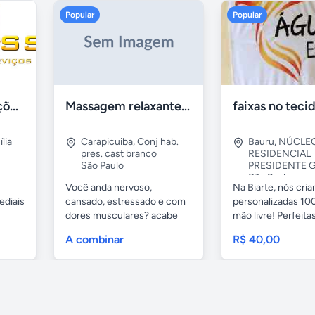
Popular
Popular
Tercriss Manutenções e Serviços
Massagem relaxante- terapeutica e depilação
lia
Carapicuiba
,
Conj hab.
Bauru
,
NÚCLE
pres. cast branco
RESIDENCIAL
São Paulo
PRESIDENTE G
São Paulo
Você anda nervoso,
Na Biarte, nós cri
ediais
cansado, estressado e com
personalizadas 100
dores musculares? acabe
mão livre! Perfeitas.
com esses...
A combinar
R$ 40,00