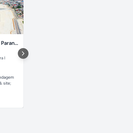
Curta o Litoral Paranaense
Pacote de Viagem de São Paulo para Ilhéus / BA
ra I
São Paulo
Itajaí
,
Nova 
São Paulo
Santa Cata
pedagem
Pacote de Viagem de São
local simples, 
 site;
Paulo para Ilhéus com
seguro próxim
passagem aérea ida e volta,...
restaurantes e.
R$ 2.042,00
R$ 33,00