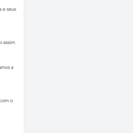
 e seus 
 assim 
mos a 
com o 