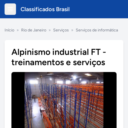
Classificados Brasil
Início
»
Rio de Janeiro
»
Serviços
»
Serviços de informática
Alpinismo industrial FT -
treinamentos e serviços