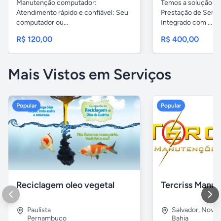
Manutenção computador:
Temos a solução pa
Atendimento rápido e confiável: Seu
Prestação de Servi
computador ou...
Integrado com ...
R$ 120,00
R$ 400,00
Mais Vistos em Serviços
Popular
Popular
Reciclagem oleo vegetal
Paulista
Salvador
,
Nova B
Pernambuco
Bahia