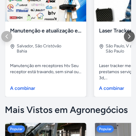
Manutenção e atualização em receptores Htv em Salvador Ba
Salvador
,
São Cristóvão
São Paulo
,
V alp
Bahia
São Paulo
Manutenção em receptores htv Seu
Laser tracker mediç
receptor está travando, sem sinal ou...
prestamos serviços
3d,...
A combinar
A combinar
Mais Vistos em Agronegócios
Popular
Popular