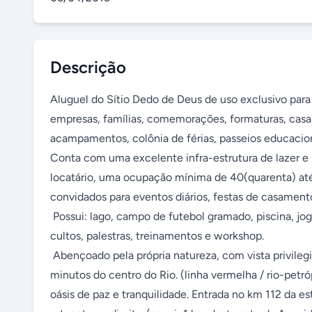
Descrição
Aluguel do Sítio Dedo de Deus de uso exclusivo para 
empresas, famílias, comemorações, formaturas, casam
acampamentos, colônia de férias, passeios educacionais
Conta com uma excelente infra-estrutura de lazer e 
locatário, uma ocupação mínima de 40(quarenta) até
convidados para eventos diários, festas de casamento,
 Possui: lago, campo de futebol gramado, piscina, jogos de salão, refeitório, cozinha industrial, churrasqueira, auditório para 
cultos, palestras, treinamentos e workshop.

 Abençoado pela própria natureza, com vista privilegiada para a serra dos órgãos e o Pico Dedo de Deus. Fica a apenas 50 
minutos do centro do Rio. (linha vermelha / rio-petróp
oásis de paz e tranquilidade. Entrada no km 112 da est