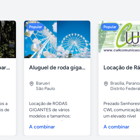
Popular
Popular
Aluguel de sítios para festas e eventos em BH
Aluguel de roda gigante
Barueri
Brasília
,
Parano
São Paulo
Distrito Federa
os a
Locação de RODAS
Prezado Senhores(
is de
GIGANTES de vários
CWL comunicação
modelos e tamanhos:
um elevado nível
4,80mts (infantil), 6,...
profissional...
A combinar
A combinar