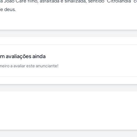
da João Café filho, asfaltada e sinalizada, sentido "Citrolândia" 
e deus.

m avaliações ainda
meiro a avaliar este anunciante!