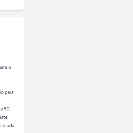
ara o 
ste 
strada 