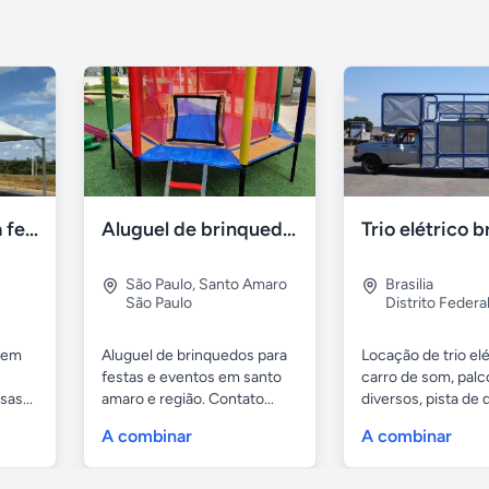
Alugo tendas para festa em caçapava e região
Aluguel de brinquedos
Trio elétrico br
São Paulo
,
Santo Amaro
Brasilia
São Paulo
Distrito Federa
 em
Aluguel de brinquedos para
Locação de trio elé
festas e eventos em santo
carro de som, palc
as...
amaro e região. Contato...
diversos, pista de
com...
A combinar
A combinar