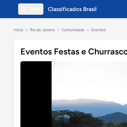
Classificados Brasil
Menu
Início
»
Rio de Janeiro
»
Comunidade
»
Eventos
Eventos Festas e Churrasco