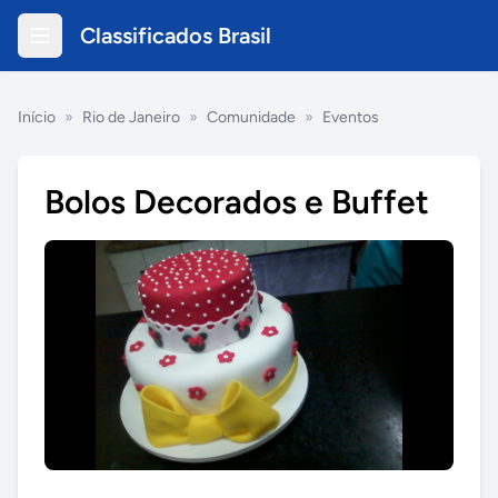
Classificados Brasil
Início
»
Rio de Janeiro
»
Comunidade
»
Eventos
Bolos Decorados e Buffet