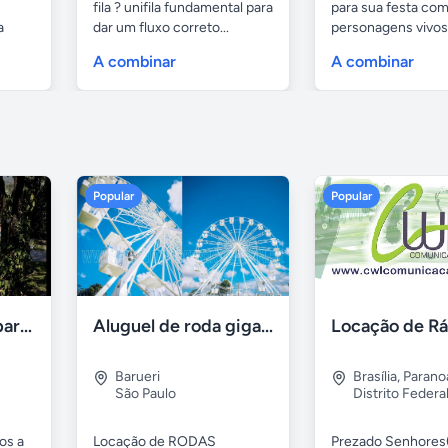
fila ? unifila fundamental para
para sua festa co
a
dar um fluxo correto...
personagens vivos.
A combinar
A combinar
Popular
Popular
Aluguel de sítios para festas e eventos em BH
Aluguel de roda gigante
Barueri
Brasília
,
Parano
São Paulo
Distrito Federa
os a
Locação de RODAS
Prezado Senhores(