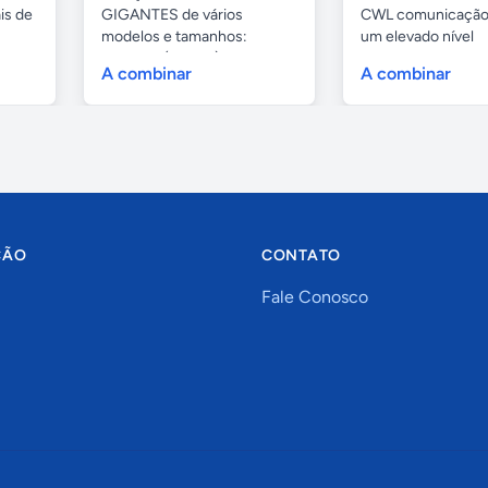
is de
GIGANTES de vários
CWL comunicação
modelos e tamanhos:
um elevado nível
4,80mts (infantil), 6,...
profissional...
A combinar
A combinar
ÇÃO
CONTATO
Fale Conosco