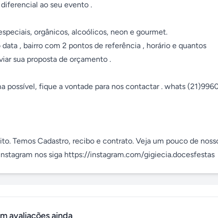
iferencial ao seu evento .

speciais, orgânicos, alcoólicos, neon e gourmet.

data , bairro com 2 pontos de referência , horário e quantos 
iar sua proposta de orçamento . 

 possível, fique a vontade para nos contactar . whats (21)9960
to. Temos Cadastro, recibo e contrato. Veja um pouco de nosso
Instagram nos siga https://instagram.com/gigiecia.docesfestas
m avaliações ainda