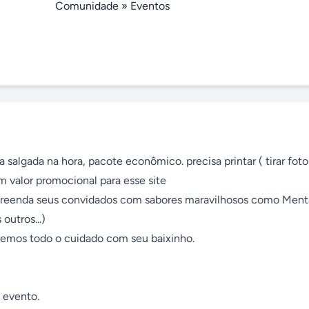
Comunidade
»
Eventos
algada na hora, pacote econômico. precisa printar ( tirar foto)
um valor promocional para esse site

rpreenda seus convidados com sabores maravilhosos como Menta
utros...)

temos todo o cuidado com seu baixinho.

evento.
