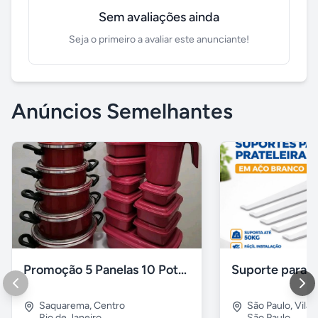
Sem avaliações ainda
Seja o primeiro a avaliar este anunciante!
Anúncios Semelhantes
Promoção 5 Panelas 10 Potes Multiuso
Saquarema
,
Centro
São Paulo
,
Vila 
Rio de Janeiro
São Paulo