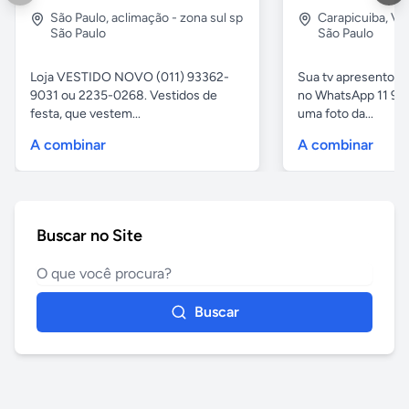
São Paulo
,
aclimação - zona sul sp
Carapicuiba
,
Vil
São Paulo
São Paulo
Loja VESTIDO NOVO (011) 93362-
Sua tv apresentou
9031 ou 2235-0268. Vestidos de
no WhatsApp 11 97
festa, que vestem...
uma foto da...
A combinar
A combinar
Buscar no Site
Buscar