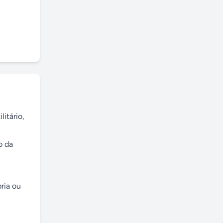
tário, 
 da 
ia ou 