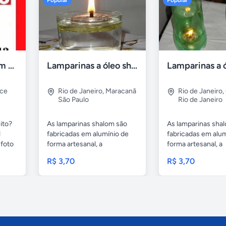
Popular
Popular
Compro tv led com defeito
Lamparinas a óleo shalom
rce
Rio de Janeiro
,
Maracanã
Rio de Janeiro
,
São Paulo
Rio de Janeiro
ito?
As lamparinas shalom são
As lamparinas sha
1
fabricadas em alumínio de
fabricadas em alum
foto
forma artesanal, a
forma artesanal, a
embalagem...
embalagem...
R$ 3,70
R$ 3,70