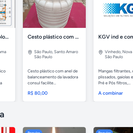
Manual - Vista explodida - Talhas MUNCK
Cesto plástico com anel de balanceamento da lavadora consul
ama
São Paulo
,
Santo Amaro
Vinhedo
,
Nova
São Paulo
São Paulo
ico
Cesto plástico com anel de
Mangas filtrantes,
balanceamento da lavadora
plissados, gaiolas e
ra
consul facilite...
Pré e Pós filtros,...
R$ 80,00
A combinar
a