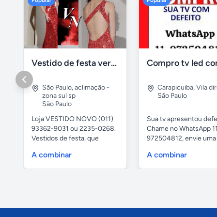
Popular
Popular
Vestido de festa vermelho com brilho e pedraria
São Paulo
,
aclimação -
Carapicuiba
,
Vila di
zona sul sp
São Paulo
São Paulo
Loja VESTIDO NOVO (011)
Sua tv apresentou defe
93362-9031 ou 2235-0268.
Chame no WhatsApp 1
Vestidos de festa, que
972504812, envie uma 
vestem...
da...
A combinar
A combinar