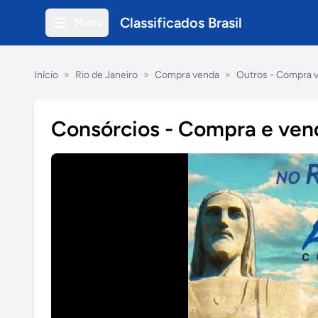
Classificados Brasil
Menu
Início
»
Rio de Janeiro
»
Compra venda
»
Outros - Compra 
Consórcios - Compra e ven