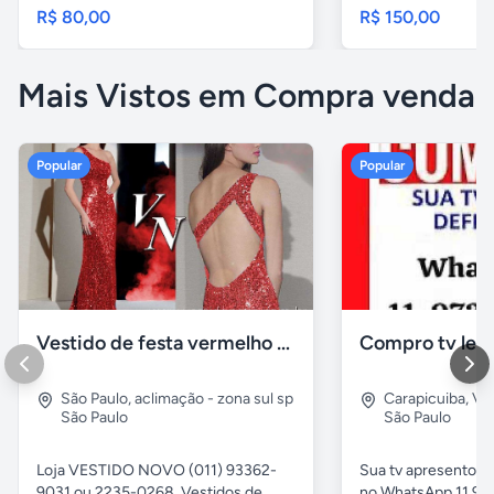
R$ 80,00
R$ 150,00
Mais Vistos em Compra venda
Popular
Popular
Vestido de festa vermelho com brilho e pedraria
Compro tv led
São Paulo
,
aclimação - zona sul sp
Carapicuiba
,
Vil
São Paulo
São Paulo
Loja VESTIDO NOVO (011) 93362-
Sua tv apresentou
9031 ou 2235-0268. Vestidos de
no WhatsApp 11 97