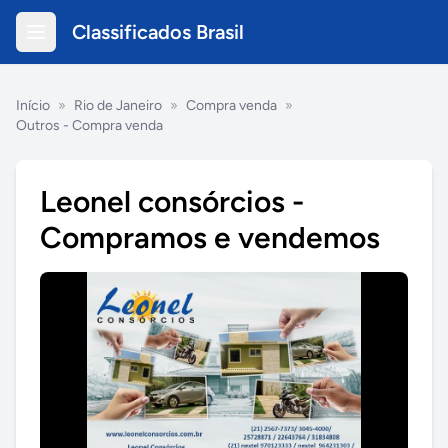
Classificados Brasil
Início
»
Rio de Janeiro
»
Compra venda
»
Outros - Compra venda
Leonel consórcios -
Compramos e vendemos