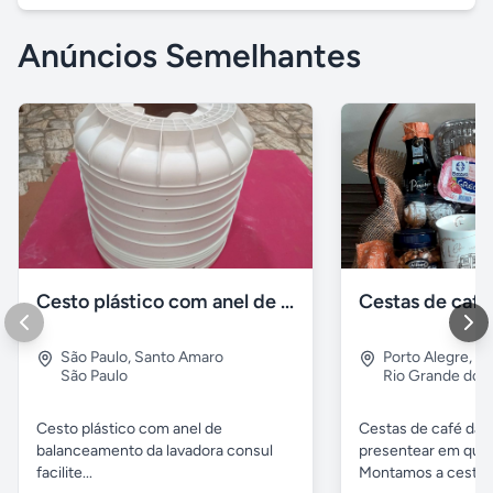
Anúncios Semelhantes
Cesto plástico com anel de balanceamento da lavadora consul
Cestas de caf
São Paulo
,
Santo Amaro
Porto Alegre
,
No
São Paulo
Rio Grande do S
Cesto plástico com anel de
Cestas de café da 
balanceamento da lavadora consul
presentear em qual
facilite...
Montamos a cesta..