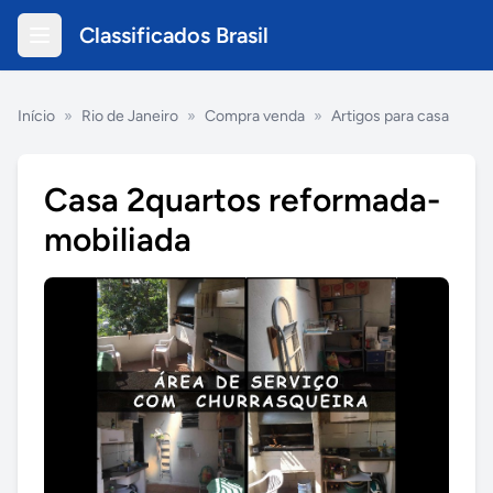
Classificados Brasil
Início
»
Rio de Janeiro
»
Compra venda
»
Artigos para casa
Casa 2quartos reformada-
mobiliada