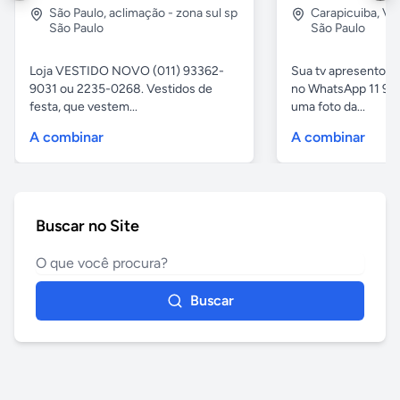
São Paulo
,
aclimação - zona sul sp
Carapicuiba
,
Vil
São Paulo
São Paulo
Loja VESTIDO NOVO (011) 93362-
Sua tv apresentou
9031 ou 2235-0268. Vestidos de
no WhatsApp 11 97
festa, que vestem...
uma foto da...
A combinar
A combinar
Buscar no Site
Buscar