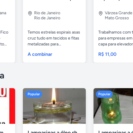
tana
Rio de Janeiro
Várzea Grande
Rio de Janeiro
Mato Grosso
 Fico
Temos estrelas espirais asas
Trabalhamos com 
o
cruz tudo em tecidos e fitas
para empresas em 
o...
metalizadas para...
capa para elevado
tapetes...
A combinar
R$ 11,00
a
Popular
Popular
Compro tv led com defeito
Lamparinas a óleo shalom