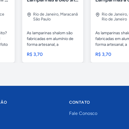
rce
Rio de Janeiro
,
Maracanã
Rio de Janeiro
,
São Paulo
Rio de Janeiro
ito?
As lamparinas shalom são
As lamparinas sha
1
fabricadas em alumínio de
fabricadas em alum
foto
forma artesanal, a
forma artesanal, a
embalagem...
embalagem...
R$ 3,70
R$ 3,70
ÇÃO
CONTATO
Fale Conosco