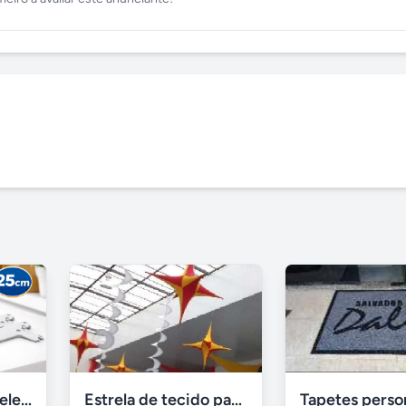
Suporte para Prateleira Fico 25cm Branco Aço – Novo
Estrela de tecido para decoração