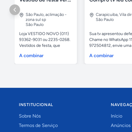
São Paulo
,
aclimação -
Carapicuiba
,
Vila di
zona sul sp
São Paulo
São Paulo
Loja VESTIDO NOVO (011)
Sua tv apresentou defe
93362-9031 ou 2235-0268.
Chame no WhatsApp 1
Vestidos de festa, que
972504812, envie uma 
vestem...
da...
A combinar
A combinar
INSTITUCIONAL
NAVEGA
Sobre Nós
Início
Termos de Serviço
Anúncios