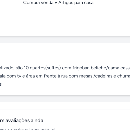
Compra venda
»
Artigos para casa
lizado, são 10 quartos(suítes) com frigobar, beliche/cama casal
ala com tv e área em frente à rua com mesas /cadeiras e churras
s
m avaliações ainda
meiro a avaliar este anunciante!