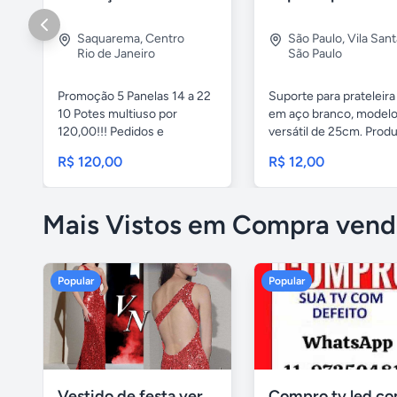
Saquarema
,
Centro
São Paulo
,
Vila San
Rio de Janeiro
São Paulo
Promoção 5 Panelas 14 a 22
Suporte para prateleira
10 Potes multiuso por
em aço branco, model
120,00!!! Pedidos e
versátil de 25cm. Produt
entregas...
R$ 120,00
R$ 12,00
Mais Vistos em Compra vend
Popular
Popular
Vestido de festa vermelho com brilho e pedraria