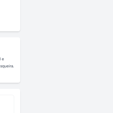
 e 
queira. 