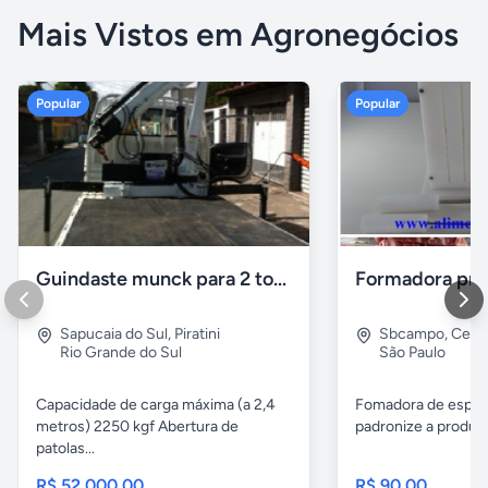
Mais Vistos em Agronegócios
Popular
Popular
Guindaste munck para 2 toneladas
Sapucaia do Sul
,
Piratini
Sbcampo
,
Cent
Rio Grande do Sul
São Paulo
Capacidade de carga máxima (a 2,4
Fomadora de espeto
metros) 2250 kgf Abertura de
padronize a produçã
patolas...
R$ 52.000,00
R$ 90,00