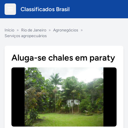
Classificados Brasil
Início
»
Rio de Janeiro
»
Agronegócios
»
Serviços agropecuários
Aluga-se chales em paraty