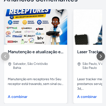
Manutenção e atualização em receptores Htv em Salvador Ba
Salvador
,
São Cristóvão
São Paulo
,
V alp
Bahia
São Paulo
Manutenção em receptores htv Seu
Laser tracker mediç
receptor está travando, sem sinal ou...
prestamos serviços
3d,...
A combinar
A combinar