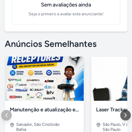
Sem avaliações ainda
Seja o primeiro a avaliar este anunciante!
Anúncios Semelhantes
Manutenção e atualização em receptores Htv em Salvador Ba
Salvador
,
São Cristóvão
São Paulo
,
V alp
Bahia
São Paulo