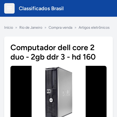
Classificados Brasil
Início
»
Rio de Janeiro
»
Compra venda
»
Artigos eletrônicos
Computador dell core 2
duo - 2gb ddr 3 - hd 160