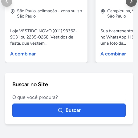
São Paulo
,
aclimação - zona sul sp
Carapicuiba
,
Vil
São Paulo
São Paulo
Loja VESTIDO NOVO (011) 93362-
Sua tv apresentou
9031 ou 2235-0268. Vestidos de
no WhatsApp 11 97
festa, que vestem...
uma foto da...
A combinar
A combinar
Buscar no Site
Buscar