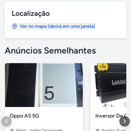
Localização
Ver no mapa (abrirá em uma janela)
Anúncios Semelhantes
Oppo A5 5G
Betim
,
Jardim Teresópolis
Brasília
,
Guara 2