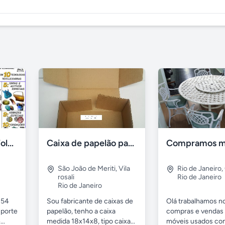
Banhos de Ouro, Folheação Portátil, Metalização e mais!
Caixa de papelão para sedex
São João de Meriti
,
Vila
Rio de Janeiro
,
rosali
Rio de Janeiro
Rio de Janeiro
 54
Sou fabricante de caixas de
Olá trabalhamos n
uporte
papelão, tenho a caixa
compras e vendas
..
medida 18x14x8, tipo caixa...
móveis usados c