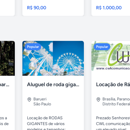
móveis...
R$ 90,00
R$ 1.000,00
Popular
Popular
Aluguel de sítios para festas e eventos em BH
Aluguel de roda gigante
Barueri
Brasília
,
Parano
São Paulo
Distrito Federa
os a
Locação de RODAS
Prezado Senhores(
is de
GIGANTES de vários
CWL comunicação
modelos e tamanhos:
um elevado nível