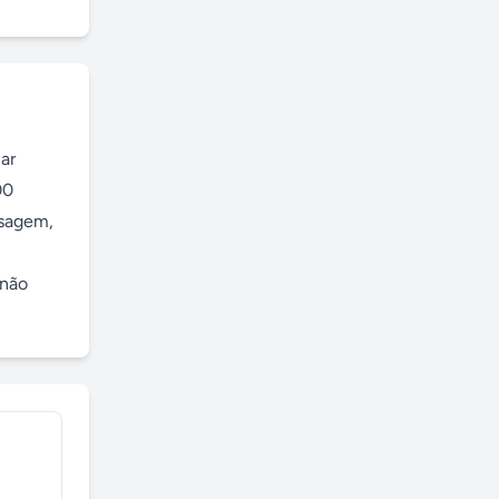
r 
0 
sagem, 
não 