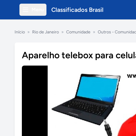
Classificados Brasil
Menu
Início
»
Rio de Janeiro
»
Comunidade
»
Outros - Comunida
Aparelho telebox para cel