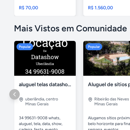
você...
R$ 70,00
R$ 1.560,00
Mais Vistos em Comunidade
Popular
Popular
aluguel telas datashow cadeiras uberlândia
uberlândia
,
centro
Ribeirão das Neves
Minas Gerais
Minas Gerais
34 99631-9008 whats,
Alugamos sítios próxim
aluguel, tela, data, show,
belo horizonte para fina
cadeira, festa, evento,...
semana, eventos,...