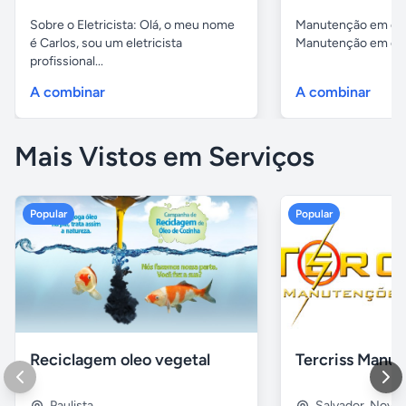
Sobre o Eletricista: Olá, o meu nome
Manutenção em cob
é Carlos, sou um eletricista
Manutenção em cobe
profissional...
A combinar
A combinar
Mais Vistos em Serviços
Popular
Popular
Reciclagem oleo vegetal
Paulista
Salvador
,
Nova B