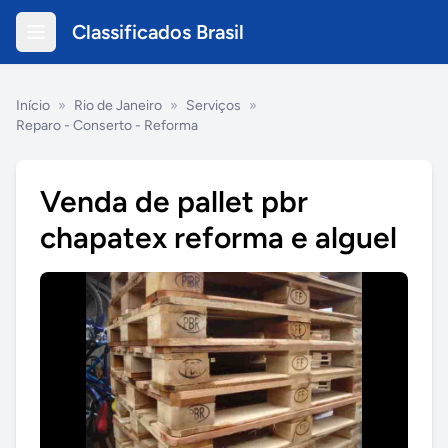
Classificados Brasil
Início
»
Rio de Janeiro
»
Serviços
»
Reparo - Conserto - Reforma
Venda de pallet pbr
chapatex reforma e alguel