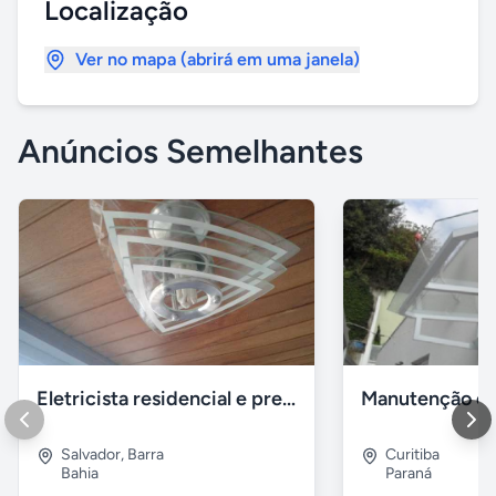
Localização
Ver no mapa (abrirá em uma janela)
Anúncios Semelhantes
Eletricista residencial e predial em Salvador BA
Salvador
,
Barra
Curitiba
Bahia
Paraná