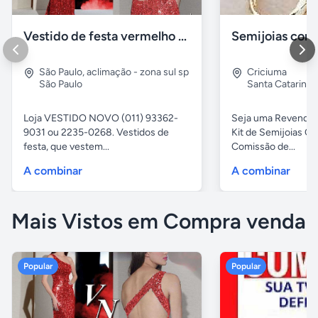
Vestido de festa vermelho com brilho e pedraria
São Paulo
,
aclimação - zona sul sp
Criciuma
São Paulo
Santa Catarina
Loja VESTIDO NOVO (011) 93362-
Seja uma Revended
9031 ou 2235-0268. Vestidos de
Kit de Semijoias
festa, que vestem...
Comissão de...
A combinar
A combinar
Mais Vistos em Compra venda
Popular
Popular