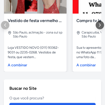
Vestido de festa vermelho com brilho e pedraria
Compro tv led
São Paulo
,
aclimação - zona sul sp
Carapicuiba
,
Vil
São Paulo
São Paulo
Loja VESTIDO NOVO (011) 93362-
Sua tv apresentou
9031 ou 2235-0268. Vestidos de
no WhatsApp 11 97
festa, que vestem...
uma foto da...
A combinar
A combinar
Buscar no Site