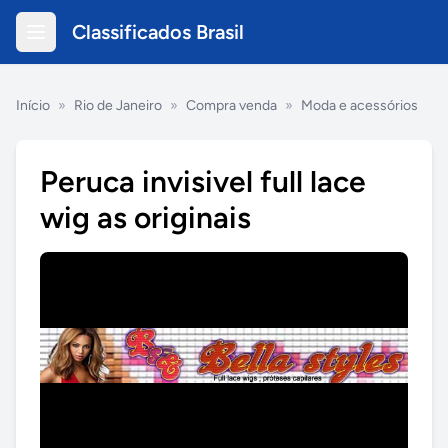
Classificados Brasil
Início
»
Rio de Janeiro
»
Compra venda
»
Moda e acessórios
Peruca invisivel full lace
wig as originais