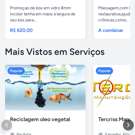
Promoçao de box em vidro 8mm
Massagem,com libe
incolor tenha em maos a largura de
restaurativa,ajuda t
seu box para...
crônicas,como...
R$ 620,00
A combinar
Mais Vistos em Serviços
Popular
Popular
Reciclagem oleo vegetal
Paulista
Salvador
,
Nova B