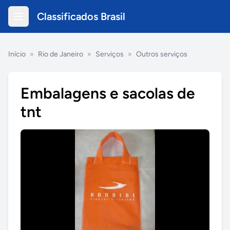
Classificados Brasil
Início
»
Rio de Janeiro
»
Serviços
»
Outros serviços
Embalagens e sacolas de
tnt