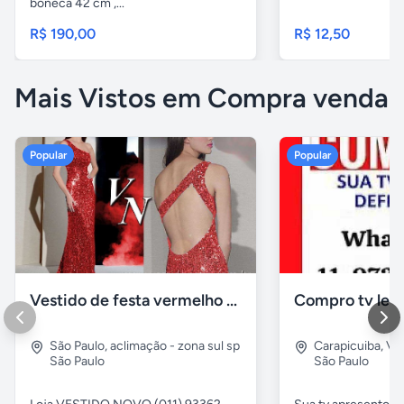
boneca 42 cm ,...
R$ 190,00
R$ 12,50
Mais Vistos em Compra venda
Popular
Popular
Vestido de festa vermelho com brilho e pedraria
Compro tv led
São Paulo
,
aclimação - zona sul sp
Carapicuiba
,
Vil
São Paulo
São Paulo