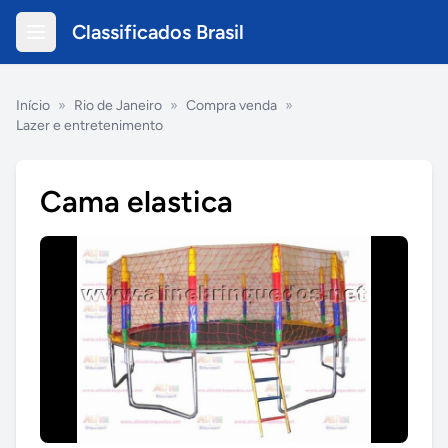
Classificados Brasil
Início
»
Rio de Janeiro
»
Compra venda
»
Lazer e entretenimento
Cama elastica