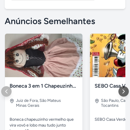
Anúncios Semelhantes
Boneca 3 em 1 Chapeuzinho Vermelho, Vovó, lobo
SEBO Casa Ve
Juiz de Fora
,
São Mateus
São Paulo
,
Casa
Minas Gerais
Tocantins
Boneca chapeuzinho vermelho que
SEBO Casa Verde
vira vovó e lobo mau tudo junto