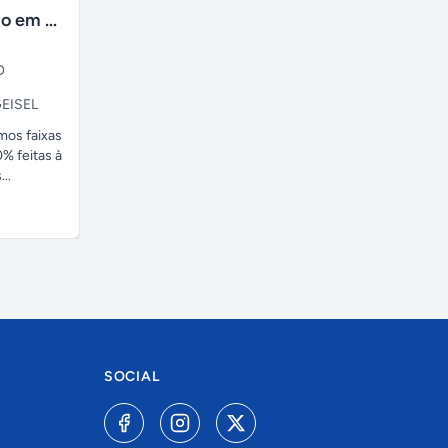
faixas no tecido em ate 24H
O
EISEL
amos faixas
% feitas à
..
SOCIAL