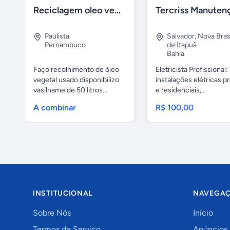
Reciclagem oleo vegetal
Paulista
Salvador
,
Nova Brasí
Pernambuco
de Itapuã
Bahia
Faço recolhimento de óleo
Eletricista Profissional:
vegetal usado disponibilizo
instalações elétricas pr
vasilhame de 50 litros...
e residenciais,...
A combinar
R$ 100,00
INSTITUCIONAL
NAVEGA
Sobre Nós
Início
Termos de Serviço
Anúncios