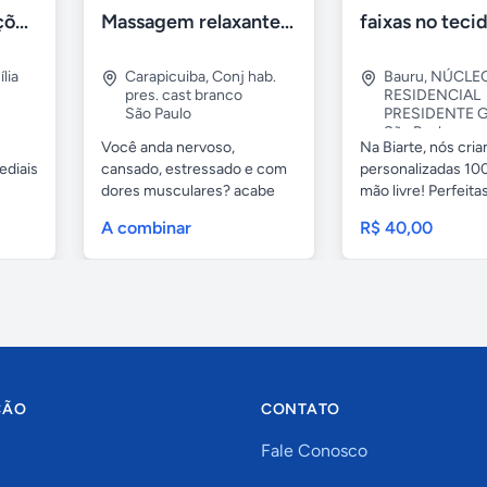
Tercriss Manutenções e Serviços
Massagem relaxante- terapeutica e depilação
lia
Carapicuiba
,
Conj hab.
Bauru
,
NÚCLE
pres. cast branco
RESIDENCIAL
São Paulo
PRESIDENTE G
São Paulo
Você anda nervoso,
Na Biarte, nós cri
ediais
cansado, estressado e com
personalizadas 100
dores musculares? acabe
mão livre! Perfeitas.
com esses...
A combinar
R$ 40,00
ÇÃO
CONTATO
Fale Conosco