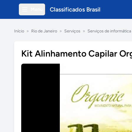
Classificados Brasil
Menu
Início
»
Rio de Janeiro
»
Serviços
»
Serviços de informática
Kit Alinhamento Capilar Org