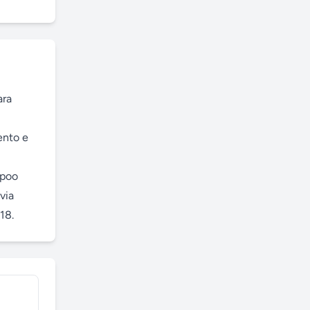
ra 
nto e 
poo 
ia 
18.