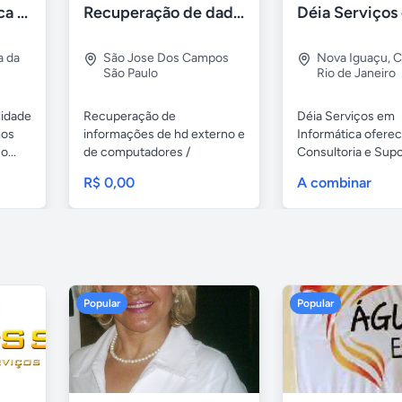
Assistência Técnica Informática Imediata Barra da Tijuca
Recuperação de dados e informações de hd
a da
São Jose Dos Campos
Nova Iguaçu
,
C
São Paulo
Rio de Janeiro
lidade
Recuperação de
Déia Serviços em
mos
informações de hd externo e
Informática ofere
...
de computadores /
Consultoria e Sup
notebooks,...
Digital Com...
R$ 0,00
A combinar
Popular
Popular