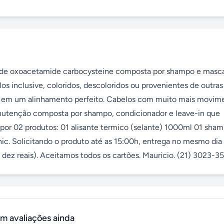
e de oxoacetamide carbocysteine composta por shampo e masca
los inclusive, coloridos, descoloridos ou provenientes de outras 
ulta em um alinhamento perfeito. Cabelos com muito mais movime
nutenção composta por shampo, condicionador e leave-in que 
por 02 produtos: 01 alisante termico (selante) 1000ml 01 sham
nic. Solicitando o produto até as 15:00h, entrega no mesmo dia v
dez reais). Aceitamos todos os cartões. Mauricio. (21) 3023-35
m avaliações ainda