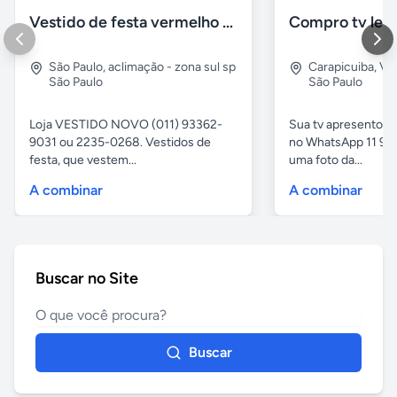
Vestido de festa vermelho com brilho e pedraria
Compro tv led
São Paulo
,
aclimação - zona sul sp
Carapicuiba
,
Vil
São Paulo
São Paulo
Loja VESTIDO NOVO (011) 93362-
Sua tv apresentou
9031 ou 2235-0268. Vestidos de
no WhatsApp 11 97
festa, que vestem...
uma foto da...
A combinar
A combinar
Buscar no Site
Buscar